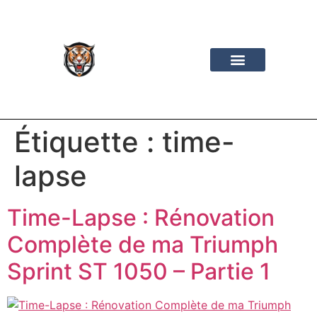
Mazda MX-5
Road Trip
Les Vidéos
À Propos
Étiquette :
time-
lapse
Time-Lapse : Rénovation
Complète de ma Triumph
Sprint ST 1050 – Partie 1