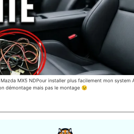
a Mazda MX5 NDPour installer plus facilement mon system A
é son démontage mais pas le montage 😉