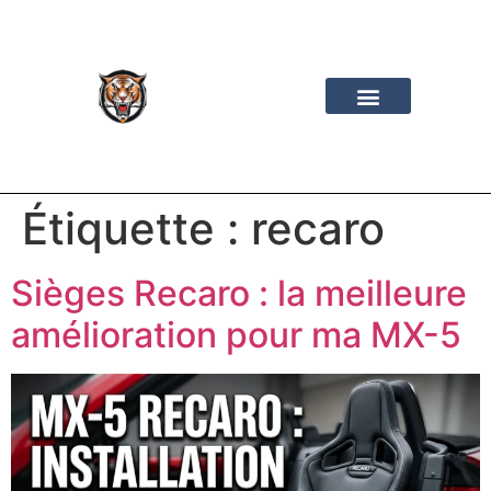
Mazda MX-5
Road Trip
Les Vidéos
À Propos
Étiquette :
recaro
Sièges Recaro : la meilleure
amélioration pour ma MX-5