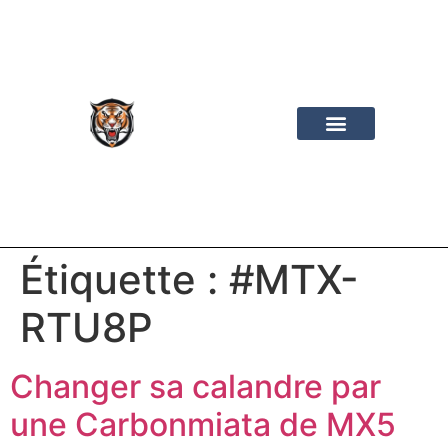
Mazda MX-5
Road Trip
Les Vidéos
À Propos
Étiquette :
#MTX-
RTU8P
Changer sa calandre par
une Carbonmiata de MX5