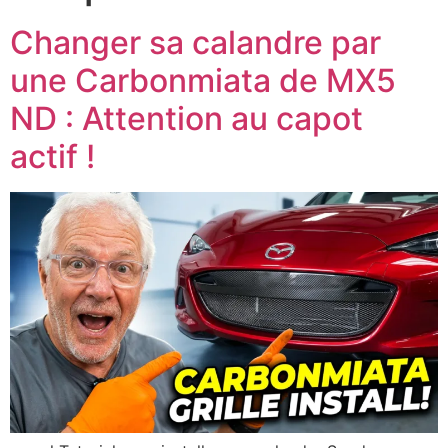
Changer sa calandre par
une Carbonmiata de MX5
ND : Attention au capot
actif !