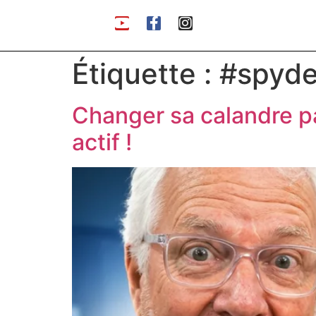
Étiquette :
#spyde
Changer sa calandre p
actif !