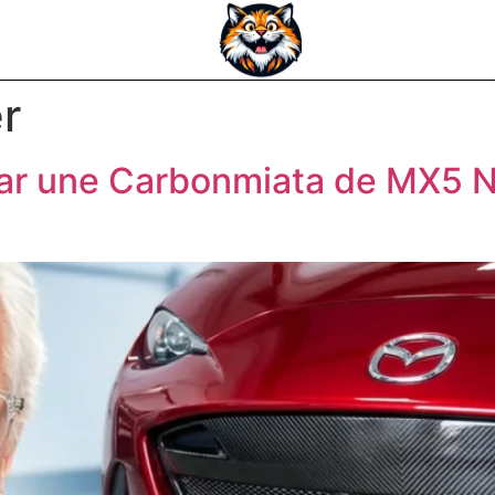
r
ar une Carbonmiata de MX5 ND