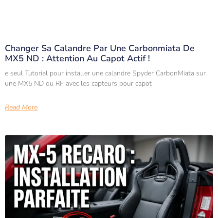
Changer Sa Calandre Par Une Carbonmiata De
MX5 ND : Attention Au Capot Actif !
e seul Tutorial pour installer une calandre Spyder CarbonMiata sur
une MX5 ND ou RF avec les capteurs pour capot
Read More