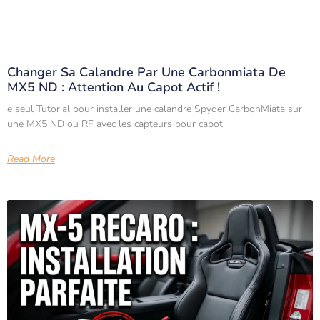
Changer Sa Calandre Par Une Carbonmiata De
MX5 ND : Attention Au Capot Actif !
e seul Tutorial pour installer une calandre Spyder CarbonMiata sur
une MX5 ND ou RF avec les capteurs pour capot
Read More