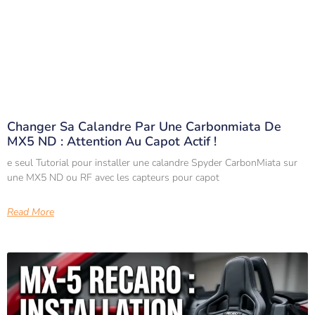
Changer Sa Calandre Par Une Carbonmiata De
MX5 ND : Attention Au Capot Actif !
e seul Tutorial pour installer une calandre Spyder CarbonMiata sur
une MX5 ND ou RF avec les capteurs pour capot
Read More